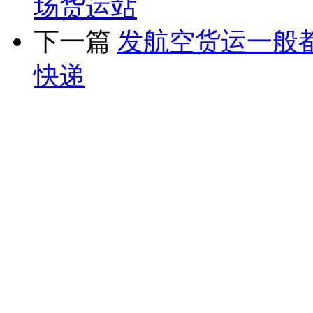
场货运站
下一篇
发航空货运一般
快递
版权所有：四川当日达航
17039118号
电话：028-80513
四川当日达航空快递有限公司
网址：www.schkwl.com
业务、咨询、订舱：028-8051335
客户服务经理：牟 琴138-8081-