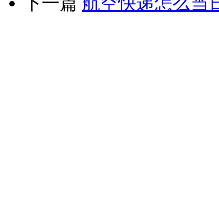
下一篇
航空快递怎么当日
版权所有：四川当日达航
17039118号
电话：028-80513
四川当日达航空快递有限公司
网址：www.schkwl.com
业务、咨询、订舱：028-8051335
客户服务经理：牟 琴138-8081-
客户服务经理：潘小燕181-082
QQ:3155316142
客户服务经理：李万鑫181-0822-